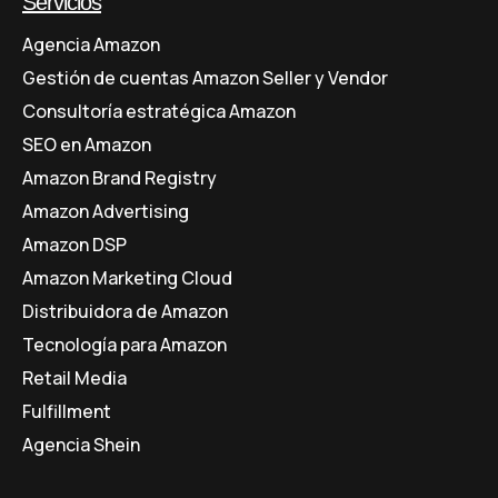
Servicios
Agencia Amazon
Gestión de cuentas Amazon Seller y Vendor
Consultoría estratégica Amazon
SEO en Amazon
Amazon Brand Registry
Amazon Advertising
Amazon DSP
Amazon Marketing Cloud
Distribuidora de Amazon
Tecnología para Amazon
Retail Media
Fulfillment
Agencia Shein