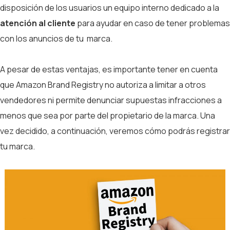
disposición de los usuarios un equipo interno dedicado a la
atención al cliente
para ayudar en caso de tener problemas
con los anuncios de tu marca.
A pesar de estas ventajas, es importante tener en cuenta
que Amazon Brand Registry no autoriza a limitar a otros
vendedores ni permite denunciar supuestas infracciones a
menos que sea por parte del propietario de la marca. Una
vez decidido, a continuación, veremos cómo podrás registrar
tu marca.