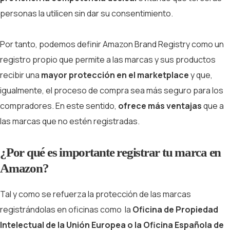
personas la utilicen sin dar su consentimiento.
Por tanto, podemos definir Amazon Brand Registry como un
registro propio que permite a las marcas y sus productos
recibir una
mayor protección en el marketplace
y que,
igualmente, el proceso de compra sea más seguro para los
compradores. En este sentido,
ofrece más ventajas
que a
las marcas que no estén registradas.
¿Por qué es importante registrar tu marca en
Amazon?
Tal y como se refuerza la protección de las marcas
registrándolas en oficinas como la
Oficina de Propiedad
Intelectual de la Unión Europea o la Oficina Española de