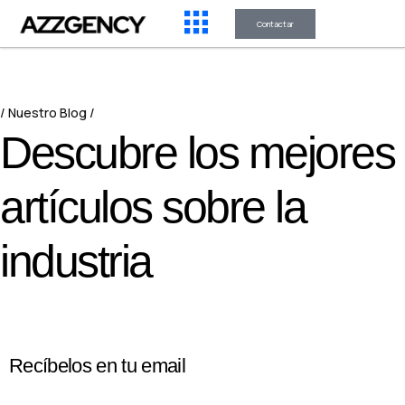
Contactar
Nuestro Blog
D
e
s
c
u
b
r
e
l
o
s
m
e
j
o
r
e
s
a
r
t
í
c
u
l
o
s
s
o
b
r
e
l
a
i
n
d
u
s
t
r
i
a
Recíbelos en tu email