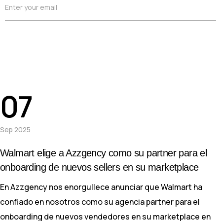
E
Enter your email
m
a
i
l
*
07
Sep 2025
Walmart elige a Azzgency como su partner para el
onboarding de nuevos sellers en su marketplace
En Azzgency nos enorgullece anunciar que Walmart ha
confiado en nosotros como su agencia partner para el
onboarding de nuevos vendedores en su marketplace en