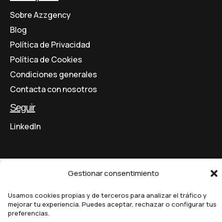
Sobre Azzgency
Blog
Política de Privacidad
Política de Cookies
Condiciones generales
Contacta con nosotros
Seguir
LinkedIn
Gestionar consentimiento
Copyright © 2026 Azzgency – All Rights Reserved.
Usamos cookies propias y de terceros para analizar el tráfico y
mejorar tu experiencia. Puedes aceptar, rechazar o configurar tus
preferencias.